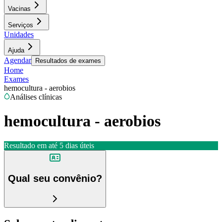
Vacinas
Serviços
Unidades
Ajuda
Agendar
Resultados de exames
Home
Exames
hemocultura - aerobios
Análises clínicas
hemocultura - aerobios
Resultado em até
5 dias úteis
Qual seu convênio?