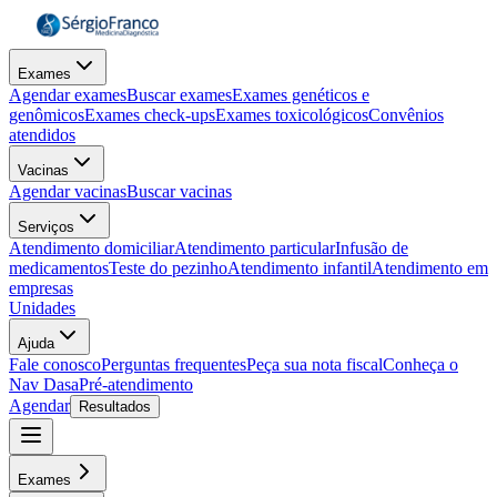
Exames
Agendar exames
Buscar exames
Exames genéticos e
genômicos
Exames check-ups
Exames toxicológicos
Convênios
atendidos
Vacinas
Agendar vacinas
Buscar vacinas
Serviços
Atendimento domiciliar
Atendimento particular
Infusão de
medicamentos
Teste do pezinho
Atendimento infantil
Atendimento em
empresas
Unidades
Ajuda
Fale conosco
Perguntas frequentes
Peça sua nota fiscal
Conheça o
Nav Dasa
Pré-atendimento
Agendar
Resultados
Exames