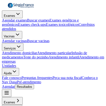
Exames
Agendar exames
Buscar exames
Exames genéticos e
genômicos
Exames check-ups
Exames toxicológicos
Convênios
atendidos
Vacinas
Agendar vacinas
Buscar vacinas
Serviços
Atendimento domiciliar
Atendimento particular
Infusão de
medicamentos
Teste do pezinho
Atendimento infantil
Atendimento em
empresas
Unidades
Ajuda
Fale conosco
Perguntas frequentes
Peça sua nota fiscal
Conheça o
Nav Dasa
Pré-atendimento
Agendar
Resultados
Exames