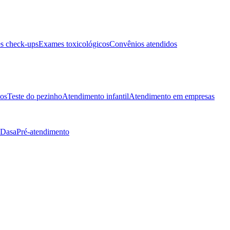
s check-ups
Exames toxicológicos
Convênios atendidos
tos
Teste do pezinho
Atendimento infantil
Atendimento em empresas
 Dasa
Pré-atendimento