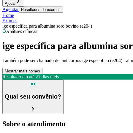
Ajuda
Agendar
Resultados de exames
Home
Exames
ige específica para albumina soro bovino (e204)
Análises clínicas
ige específica para albumina so
Também pode ser chamado de:
anticorpos ige especofico (e204) - alb
Mostrar mais nomes
Resultado em até
21 dias úteis
Qual seu convênio?
Sobre o atendimento