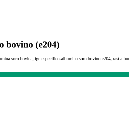
ro bovino (e204)
umina soro bovina, ige especifico-albumina soro bovino e204, rast album