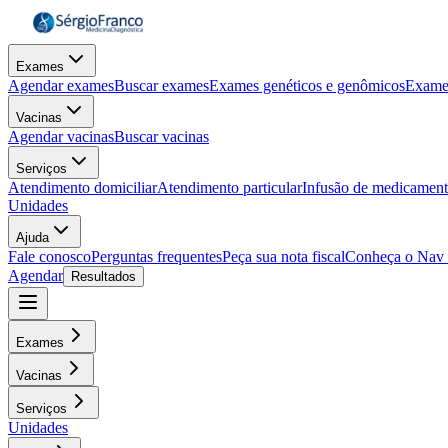
Exames
Agendar exames
Buscar exames
Exames genéticos e genômicos
Exame
Vacinas
Agendar vacinas
Buscar vacinas
Serviços
Atendimento domiciliar
Atendimento particular
Infusão de medicamen
Unidades
Ajuda
Fale conosco
Perguntas frequentes
Peça sua nota fiscal
Conheça o Nav
Agendar
Resultados
Exames
Vacinas
Serviços
Unidades