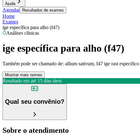
Ajuda
Agendar
Resultados de exames
Home
Exames
ige específica para alho (f47)
Análises clínicas
ige específica para alho (f47)
Também pode ser chamado de:
allium sativum, f47 ige rast especifico 
Mostrar mais nomes
Resultado em até
15 dias úteis
Qual seu convênio?
Sobre o atendimento