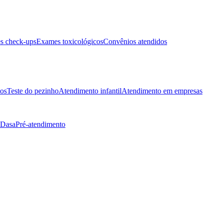
s check-ups
Exames toxicológicos
Convênios atendidos
tos
Teste do pezinho
Atendimento infantil
Atendimento em empresas
 Dasa
Pré-atendimento