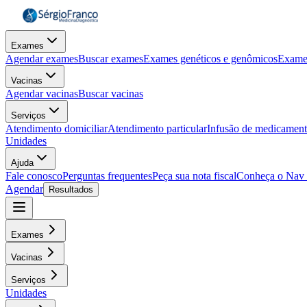
Exames
Agendar exames
Buscar exames
Exames genéticos e genômicos
Exame
Vacinas
Agendar vacinas
Buscar vacinas
Serviços
Atendimento domiciliar
Atendimento particular
Infusão de medicamen
Unidades
Ajuda
Fale conosco
Perguntas frequentes
Peça sua nota fiscal
Conheça o Nav
Agendar
Resultados
Exames
Vacinas
Serviços
Unidades