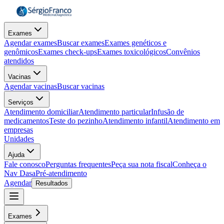
Exames
Agendar exames
Buscar exames
Exames genéticos e
genômicos
Exames check-ups
Exames toxicológicos
Convênios
atendidos
Vacinas
Agendar vacinas
Buscar vacinas
Serviços
Atendimento domiciliar
Atendimento particular
Infusão de
medicamentos
Teste do pezinho
Atendimento infantil
Atendimento em
empresas
Unidades
Ajuda
Fale conosco
Perguntas frequentes
Peça sua nota fiscal
Conheça o
Nav Dasa
Pré-atendimento
Agendar
Resultados
Exames