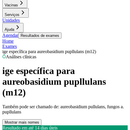
Vacinas
Serviços
Unidades
Ajuda
Agendar
Resultados de exames
Home
Exames
ige específica para aureobasidium pupllulans (m12)
Análises clínicas
ige específica para
aureobasidium pupllulans
(m12)
Também pode ser chamado de:
aureobasidium pullulans, fungos a.
pupllulans
Mostrar mais nomes
Resultado em até
14 dias úteis