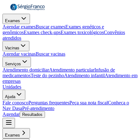
Exames
Agendar exames
Buscar exames
Exames genéticos e
genômicos
Exames check-ups
Exames toxicológicos
Convênios
atendidos
Vacinas
Agendar vacinas
Buscar vacinas
Serviços
Atendimento domiciliar
Atendimento particular
Infusão de
medicamentos
Teste do pezinho
Atendimento infantil
Atendimento em
empresas
Unidades
Ajuda
Fale conosco
Perguntas frequentes
Peça sua nota fiscal
Conheça o
Nav Dasa
Pré-atendimento
Agendar
Resultados
Exames