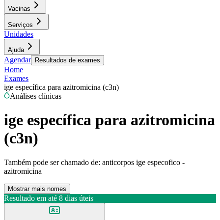
Vacinas
Serviços
Unidades
Ajuda
Agendar
Resultados de exames
Home
Exames
ige específica para azitromicina (c3n)
Análises clínicas
ige específica para azitromicina
(c3n)
Também pode ser chamado de:
anticorpos ige especofico -
azitromicina
Mostrar mais nomes
Resultado em até
8 dias úteis