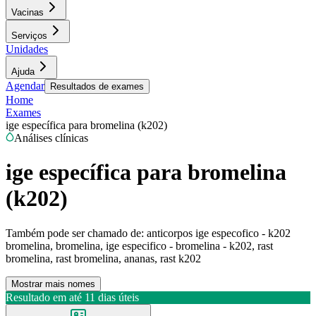
Vacinas
Serviços
Unidades
Ajuda
Agendar
Resultados de exames
Home
Exames
ige específica para bromelina (k202)
Análises clínicas
ige específica para bromelina
(k202)
Também pode ser chamado de:
anticorpos ige especofico - k202
bromelina, bromelina, ige especifico - bromelina - k202, rast
bromelina, rast bromelina, ananas, rast k202
Mostrar mais nomes
Resultado em até
11 dias úteis