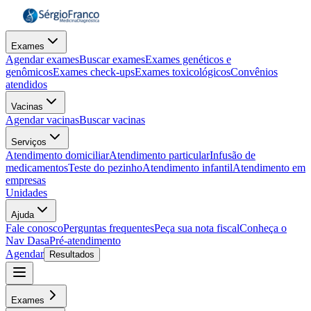
Exames
Agendar exames
Buscar exames
Exames genéticos e
genômicos
Exames check-ups
Exames toxicológicos
Convênios
atendidos
Vacinas
Agendar vacinas
Buscar vacinas
Serviços
Atendimento domiciliar
Atendimento particular
Infusão de
medicamentos
Teste do pezinho
Atendimento infantil
Atendimento em
empresas
Unidades
Ajuda
Fale conosco
Perguntas frequentes
Peça sua nota fiscal
Conheça o
Nav Dasa
Pré-atendimento
Agendar
Resultados
Exames