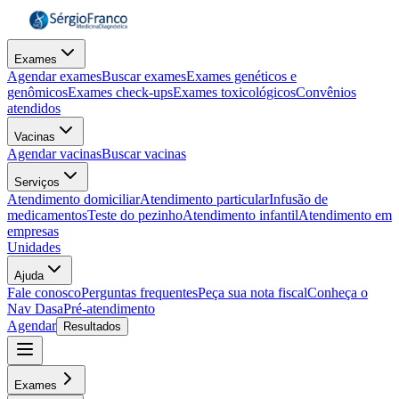
Exames
Agendar exames
Buscar exames
Exames genéticos e
genômicos
Exames check-ups
Exames toxicológicos
Convênios
atendidos
Vacinas
Agendar vacinas
Buscar vacinas
Serviços
Atendimento domiciliar
Atendimento particular
Infusão de
medicamentos
Teste do pezinho
Atendimento infantil
Atendimento em
empresas
Unidades
Ajuda
Fale conosco
Perguntas frequentes
Peça sua nota fiscal
Conheça o
Nav Dasa
Pré-atendimento
Agendar
Resultados
Exames