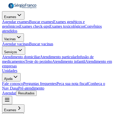
Exames
Agendar exames
Buscar exames
Exames genéticos e
genômicos
Exames check-ups
Exames toxicológicos
Convênios
atendidos
Vacinas
Agendar vacinas
Buscar vacinas
Serviços
Atendimento domiciliar
Atendimento particular
Infusão de
medicamentos
Teste do pezinho
Atendimento infantil
Atendimento em
empresas
Unidades
Ajuda
Fale conosco
Perguntas frequentes
Peça sua nota fiscal
Conheça o
Nav Dasa
Pré-atendimento
Agendar
Resultados
Exames