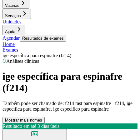
Vacinas
Serviços
Unidades
Ajuda
Agendar
Resultados de exames
Home
Exames
ige específica para espinafre (f214)
Análises clínicas
ige específica para espinafre
(f214)
Também pode ser chamado de:
f214 rast para espinafre - f214, ige
especifica para espinafre, ige especifico para espinafre
Mostrar mais nomes
Resultado em até
3 dias úteis