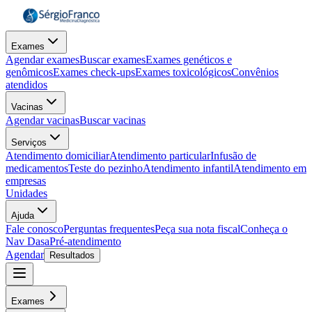
Exames
Agendar exames
Buscar exames
Exames genéticos e
genômicos
Exames check-ups
Exames toxicológicos
Convênios
atendidos
Vacinas
Agendar vacinas
Buscar vacinas
Serviços
Atendimento domiciliar
Atendimento particular
Infusão de
medicamentos
Teste do pezinho
Atendimento infantil
Atendimento em
empresas
Unidades
Ajuda
Fale conosco
Perguntas frequentes
Peça sua nota fiscal
Conheça o
Nav Dasa
Pré-atendimento
Agendar
Resultados
Exames