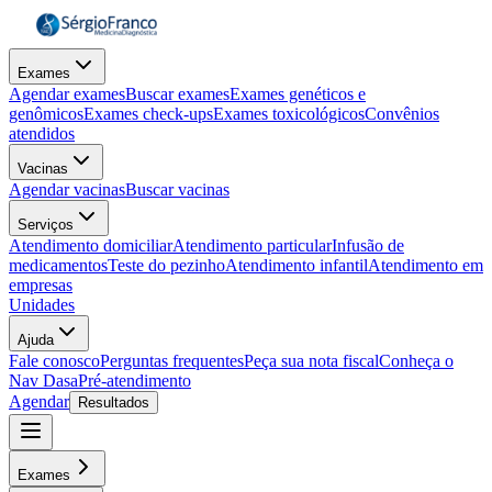
Exames
Agendar exames
Buscar exames
Exames genéticos e
genômicos
Exames check-ups
Exames toxicológicos
Convênios
atendidos
Vacinas
Agendar vacinas
Buscar vacinas
Serviços
Atendimento domiciliar
Atendimento particular
Infusão de
medicamentos
Teste do pezinho
Atendimento infantil
Atendimento em
empresas
Unidades
Ajuda
Fale conosco
Perguntas frequentes
Peça sua nota fiscal
Conheça o
Nav Dasa
Pré-atendimento
Agendar
Resultados
Exames