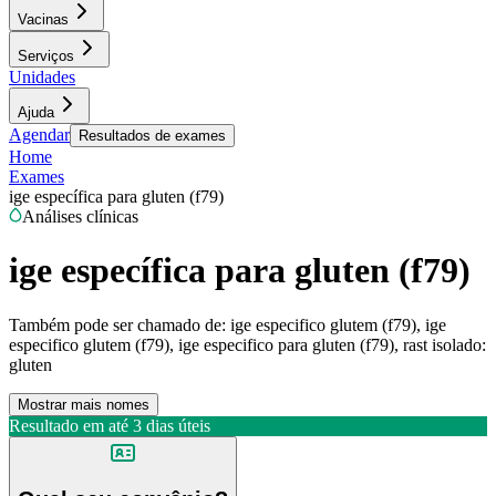
Vacinas
Serviços
Unidades
Ajuda
Agendar
Resultados de exames
Home
Exames
ige específica para gluten (f79)
Análises clínicas
ige específica para gluten (f79)
Também pode ser chamado de:
ige especifico glutem (f79), ige
especifico glutem (f79), ige especifico para gluten (f79), rast isolado:
gluten
Mostrar mais nomes
Resultado em até
3 dias úteis