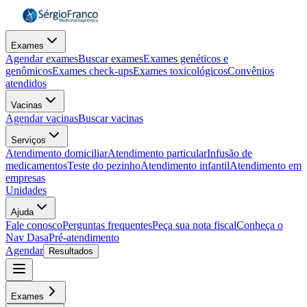
Exames
Agendar exames
Buscar exames
Exames genéticos e
genômicos
Exames check-ups
Exames toxicológicos
Convênios
atendidos
Vacinas
Agendar vacinas
Buscar vacinas
Serviços
Atendimento domiciliar
Atendimento particular
Infusão de
medicamentos
Teste do pezinho
Atendimento infantil
Atendimento em
empresas
Unidades
Ajuda
Fale conosco
Perguntas frequentes
Peça sua nota fiscal
Conheça o
Nav Dasa
Pré-atendimento
Agendar
Resultados
Exames