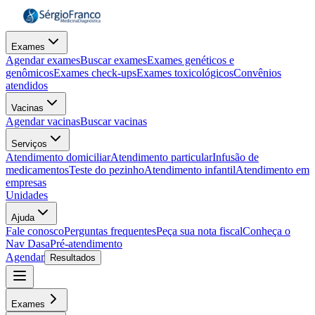
Exames
Agendar exames
Buscar exames
Exames genéticos e
genômicos
Exames check-ups
Exames toxicológicos
Convênios
atendidos
Vacinas
Agendar vacinas
Buscar vacinas
Serviços
Atendimento domiciliar
Atendimento particular
Infusão de
medicamentos
Teste do pezinho
Atendimento infantil
Atendimento em
empresas
Unidades
Ajuda
Fale conosco
Perguntas frequentes
Peça sua nota fiscal
Conheça o
Nav Dasa
Pré-atendimento
Agendar
Resultados
Exames