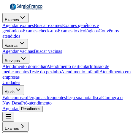
Exames
Agendar exames
Buscar exames
Exames genéticos e
genômicos
Exames check-ups
Exames toxicológicos
Convênios
atendidos
Vacinas
Agendar vacinas
Buscar vacinas
Serviços
Atendimento domiciliar
Atendimento particular
Infusão de
medicamentos
Teste do pezinho
Atendimento infantil
Atendimento em
empresas
Unidades
Ajuda
Fale conosco
Perguntas frequentes
Peça sua nota fiscal
Conheça o
Nav Dasa
Pré-atendimento
Agendar
Resultados
Exames