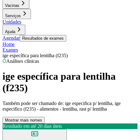
Vacinas
Serviços
Unidades
Ajuda
Agendar
Resultados de exames
Home
Exames
ige específica para lentilha (f235)
Análises clínicas
ige específica para lentilha
(f235)
Também pode ser chamado de:
ige especifica p/ lentilha, ige
especifico (f235) - alimentos - lentilha, rast p/ lentilha
Mostrar mais nomes
Resultado em até
20 dias úteis