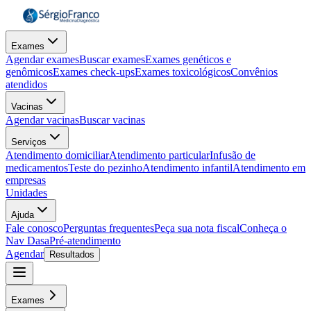
Exames
Agendar exames
Buscar exames
Exames genéticos e
genômicos
Exames check-ups
Exames toxicológicos
Convênios
atendidos
Vacinas
Agendar vacinas
Buscar vacinas
Serviços
Atendimento domiciliar
Atendimento particular
Infusão de
medicamentos
Teste do pezinho
Atendimento infantil
Atendimento em
empresas
Unidades
Ajuda
Fale conosco
Perguntas frequentes
Peça sua nota fiscal
Conheça o
Nav Dasa
Pré-atendimento
Agendar
Resultados
Exames