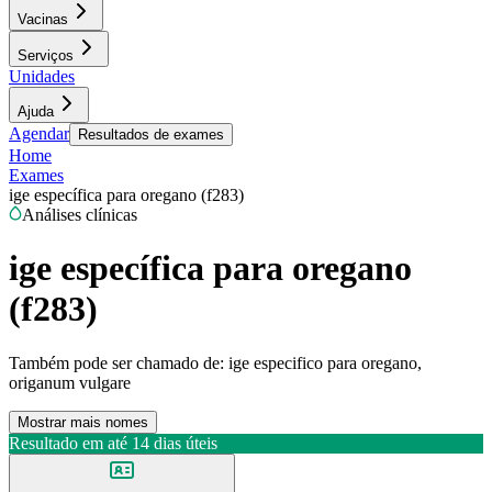
Vacinas
Serviços
Unidades
Ajuda
Agendar
Resultados de exames
Home
Exames
ige específica para oregano (f283)
Análises clínicas
ige específica para oregano
(f283)
Também pode ser chamado de:
ige especifico para oregano,
origanum vulgare
Mostrar mais nomes
Resultado em até
14 dias úteis