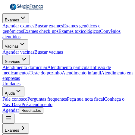
Exames
Agendar exames
Buscar exames
Exames genéticos e
genômicos
Exames check-ups
Exames toxicológicos
Convênios
atendidos
Vacinas
Agendar vacinas
Buscar vacinas
Serviços
Atendimento domiciliar
Atendimento particular
Infusão de
medicamentos
Teste do pezinho
Atendimento infantil
Atendimento em
empresas
Unidades
Ajuda
Fale conosco
Perguntas frequentes
Peça sua nota fiscal
Conheça o
Nav Dasa
Pré-atendimento
Agendar
Resultados
Exames