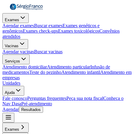
Exames
Agendar exames
Buscar exames
Exames genéticos e
genômicos
Exames check-ups
Exames toxicológicos
Convênios
atendidos
Vacinas
Agendar vacinas
Buscar vacinas
Serviços
Atendimento domiciliar
Atendimento particular
Infusão de
medicamentos
Teste do pezinho
Atendimento infantil
Atendimento em
empresas
Unidades
Ajuda
Fale conosco
Perguntas frequentes
Peça sua nota fiscal
Conheça o
Nav Dasa
Pré-atendimento
Agendar
Resultados
Exames