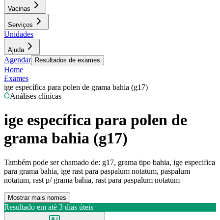
Vacinas
Serviços
Unidades
Ajuda
Agendar
Resultados de exames
Home
Exames
ige específica para polen de grama bahia (g17)
Análises clínicas
ige específica para polen de
grama bahia (g17)
Também pode ser chamado de:
g17, grama tipo bahia, ige especifica
para grama bahia, ige rast para paspalum notatum, paspalum
notatum, rast p/ grama bahia, rast para paspalum notatum
Mostrar mais nomes
Resultado em até
3 dias úteis