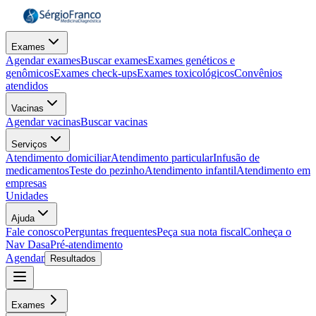
Exames
Agendar exames
Buscar exames
Exames genéticos e
genômicos
Exames check-ups
Exames toxicológicos
Convênios
atendidos
Vacinas
Agendar vacinas
Buscar vacinas
Serviços
Atendimento domiciliar
Atendimento particular
Infusão de
medicamentos
Teste do pezinho
Atendimento infantil
Atendimento em
empresas
Unidades
Ajuda
Fale conosco
Perguntas frequentes
Peça sua nota fiscal
Conheça o
Nav Dasa
Pré-atendimento
Agendar
Resultados
Exames