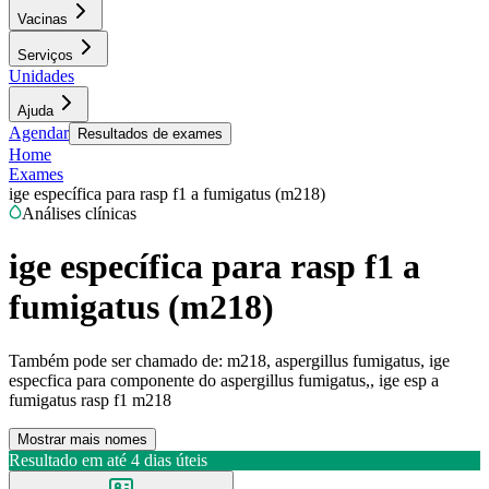
Vacinas
Serviços
Unidades
Ajuda
Agendar
Resultados de exames
Home
Exames
ige específica para rasp f1 a fumigatus (m218)
Análises clínicas
ige específica para rasp f1 a
fumigatus (m218)
Também pode ser chamado de:
m218, aspergillus fumigatus, ige
especfica para componente do aspergillus fumigatus,, ige esp a
fumigatus rasp f1 m218
Mostrar mais nomes
Resultado em até
4 dias úteis