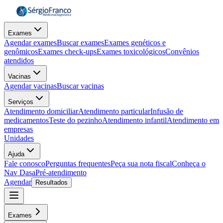
Exames
Agendar exames
Buscar exames
Exames genéticos e
genômicos
Exames check-ups
Exames toxicológicos
Convênios
atendidos
Vacinas
Agendar vacinas
Buscar vacinas
Serviços
Atendimento domiciliar
Atendimento particular
Infusão de
medicamentos
Teste do pezinho
Atendimento infantil
Atendimento em
empresas
Unidades
Ajuda
Fale conosco
Perguntas frequentes
Peça sua nota fiscal
Conheça o
Nav Dasa
Pré-atendimento
Agendar
Resultados
Exames