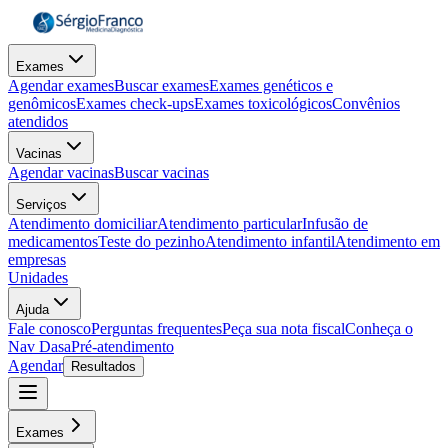
Exames
Agendar exames
Buscar exames
Exames genéticos e
genômicos
Exames check-ups
Exames toxicológicos
Convênios
atendidos
Vacinas
Agendar vacinas
Buscar vacinas
Serviços
Atendimento domiciliar
Atendimento particular
Infusão de
medicamentos
Teste do pezinho
Atendimento infantil
Atendimento em
empresas
Unidades
Ajuda
Fale conosco
Perguntas frequentes
Peça sua nota fiscal
Conheça o
Nav Dasa
Pré-atendimento
Agendar
Resultados
Exames