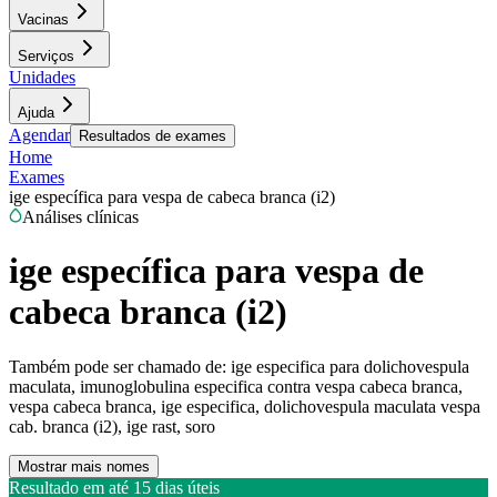
Vacinas
Serviços
Unidades
Ajuda
Agendar
Resultados de exames
Home
Exames
ige específica para vespa de cabeca branca (i2)
Análises clínicas
ige específica para vespa de
cabeca branca (i2)
Também pode ser chamado de:
ige especifica para dolichovespula
maculata, imunoglobulina especifica contra vespa cabeca branca,
vespa cabeca branca, ige especifica, dolichovespula maculata vespa
cab. branca (i2), ige rast, soro
Mostrar mais nomes
Resultado em até
15 dias úteis