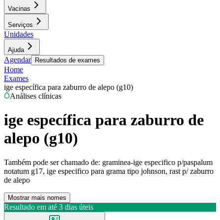
Vacinas
Serviços
Unidades
Ajuda
Agendar
Resultados de exames
Home
Exames
ige específica para zaburro de alepo (g10)
Análises clínicas
ige específica para zaburro de
alepo (g10)
Também pode ser chamado de:
graminea-ige especifico p/paspalum
notatum g17, ige especifico para grama tipo johnson, rast p/ zaburro
de alepo
Mostrar mais nomes
Resultado em até
3 dias úteis