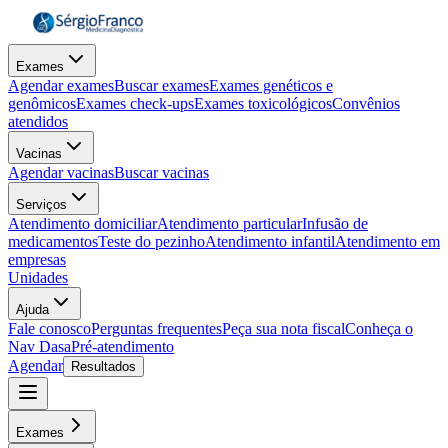
Exames
Agendar exames
Buscar exames
Exames genéticos e
genômicos
Exames check-ups
Exames toxicológicos
Convênios
atendidos
Vacinas
Agendar vacinas
Buscar vacinas
Serviços
Atendimento domiciliar
Atendimento particular
Infusão de
medicamentos
Teste do pezinho
Atendimento infantil
Atendimento em
empresas
Unidades
Ajuda
Fale conosco
Perguntas frequentes
Peça sua nota fiscal
Conheça o
Nav Dasa
Pré-atendimento
Agendar
Resultados
Exames