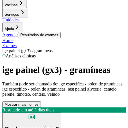
Vacinas
Serviços
Unidades
Ajuda
Agendar
Resultados de exames
Home
Exames
ige painel (gx3) - gramíneas
Análises clínicas
ige painel (gx3) - gramíneas
Também pode ser chamado de:
ige especifica - polen de gramineas,
ige especifico - polen de gramineas, rast painel glyceria, centeio
perene, timoteo, centeio, veludo
Mostrar mais nomes
Resultado em até
3 dias úteis