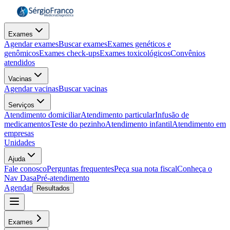
Exames
Agendar exames
Buscar exames
Exames genéticos e
genômicos
Exames check-ups
Exames toxicológicos
Convênios
atendidos
Vacinas
Agendar vacinas
Buscar vacinas
Serviços
Atendimento domiciliar
Atendimento particular
Infusão de
medicamentos
Teste do pezinho
Atendimento infantil
Atendimento em
empresas
Unidades
Ajuda
Fale conosco
Perguntas frequentes
Peça sua nota fiscal
Conheça o
Nav Dasa
Pré-atendimento
Agendar
Resultados
Exames