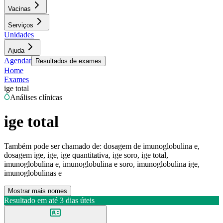
Vacinas
Serviços
Unidades
Ajuda
Agendar
Resultados de exames
Home
Exames
ige total
Análises clínicas
ige total
Também pode ser chamado de:
dosagem de imunoglobulina e,
dosagem ige, ige, ige quantitativa, ige soro, ige total,
imunoglobulina e, imunoglobulina e soro, imunoglobulina ige,
imunoglobulinas e
Mostrar mais nomes
Resultado em até
3 dias úteis