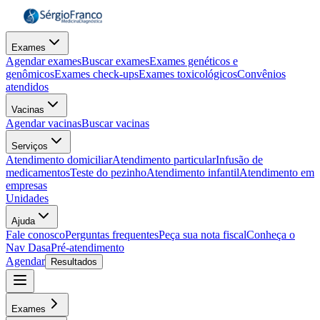
Exames
Agendar exames
Buscar exames
Exames genéticos e
genômicos
Exames check-ups
Exames toxicológicos
Convênios
atendidos
Vacinas
Agendar vacinas
Buscar vacinas
Serviços
Atendimento domiciliar
Atendimento particular
Infusão de
medicamentos
Teste do pezinho
Atendimento infantil
Atendimento em
empresas
Unidades
Ajuda
Fale conosco
Perguntas frequentes
Peça sua nota fiscal
Conheça o
Nav Dasa
Pré-atendimento
Agendar
Resultados
Exames