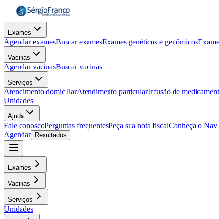
Exames
Agendar exames
Buscar exames
Exames genéticos e genômicos
Exame
Vacinas
Agendar vacinas
Buscar vacinas
Serviços
Atendimento domiciliar
Atendimento particular
Infusão de medicamen
Unidades
Ajuda
Fale conosco
Perguntas frequentes
Peça sua nota fiscal
Conheça o Nav
Agendar
Resultados
Exames
Vacinas
Serviços
Unidades