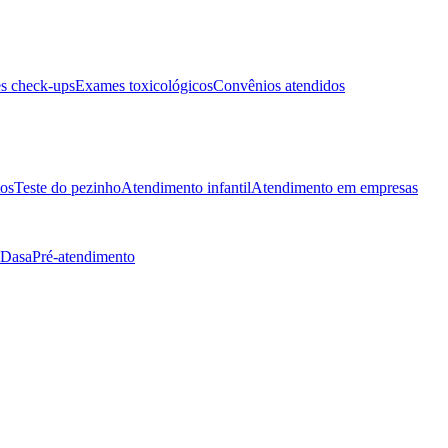
s check-ups
Exames toxicológicos
Convênios atendidos
tos
Teste do pezinho
Atendimento infantil
Atendimento em empresas
 Dasa
Pré-atendimento