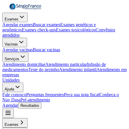
Exames
Agendar exames
Buscar exames
Exames genéticos e
genômicos
Exames check-ups
Exames toxicológicos
Convênios
atendidos
Vacinas
Agendar vacinas
Buscar vacinas
Serviços
Atendimento domiciliar
Atendimento particular
Infusão de
medicamentos
Teste do pezinho
Atendimento infantil
Atendimento em
empresas
Unidades
Ajuda
Fale conosco
Perguntas frequentes
Peça sua nota fiscal
Conheça o
Nav Dasa
Pré-atendimento
Agendar
Resultados
Exames