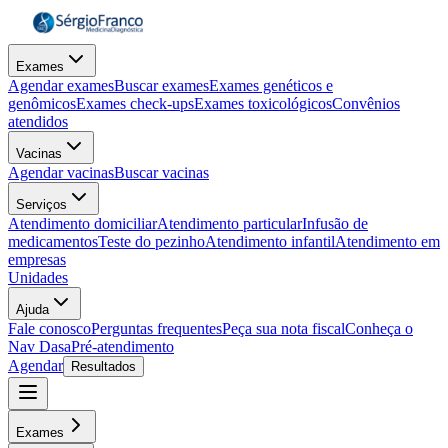
Exames
Agendar exames
Buscar exames
Exames genéticos e
genômicos
Exames check-ups
Exames toxicológicos
Convênios
atendidos
Vacinas
Agendar vacinas
Buscar vacinas
Serviços
Atendimento domiciliar
Atendimento particular
Infusão de
medicamentos
Teste do pezinho
Atendimento infantil
Atendimento em
empresas
Unidades
Ajuda
Fale conosco
Perguntas frequentes
Peça sua nota fiscal
Conheça o
Nav Dasa
Pré-atendimento
Agendar
Resultados
Exames