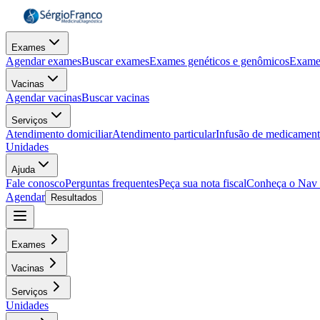
Exames
Agendar exames
Buscar exames
Exames genéticos e genômicos
Exame
Vacinas
Agendar vacinas
Buscar vacinas
Serviços
Atendimento domiciliar
Atendimento particular
Infusão de medicamen
Unidades
Ajuda
Fale conosco
Perguntas frequentes
Peça sua nota fiscal
Conheça o Nav
Agendar
Resultados
Exames
Vacinas
Serviços
Unidades