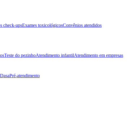
s check-ups
Exames toxicológicos
Convênios atendidos
tos
Teste do pezinho
Atendimento infantil
Atendimento em empresas
 Dasa
Pré-atendimento