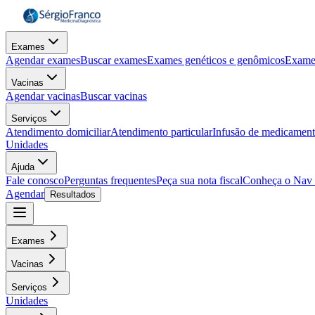
Exames
Agendar exames
Buscar exames
Exames genéticos e genômicos
Exame
Vacinas
Agendar vacinas
Buscar vacinas
Serviços
Atendimento domiciliar
Atendimento particular
Infusão de medicamen
Unidades
Ajuda
Fale conosco
Perguntas frequentes
Peça sua nota fiscal
Conheça o Nav
Agendar
Resultados
Exames
Vacinas
Serviços
Unidades