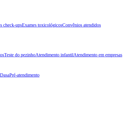
s check-ups
Exames toxicológicos
Convênios atendidos
tos
Teste do pezinho
Atendimento infantil
Atendimento em empresas
 Dasa
Pré-atendimento