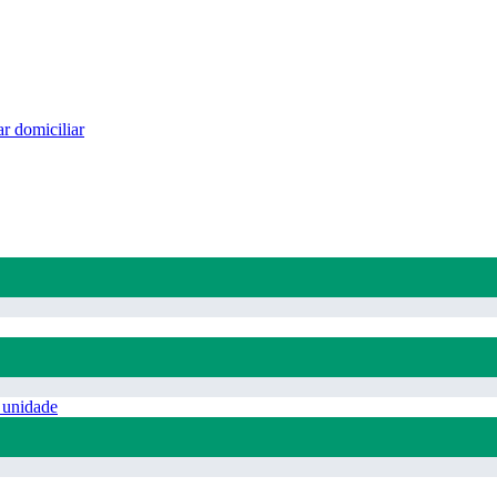
r domiciliar
 unidade