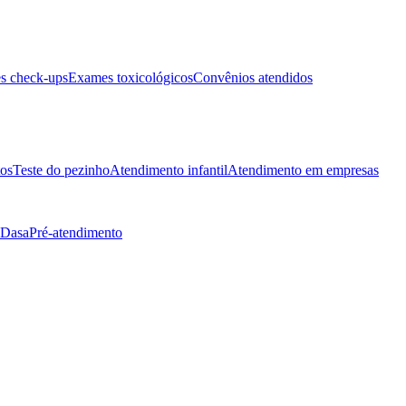
s check-ups
Exames toxicológicos
Convênios atendidos
tos
Teste do pezinho
Atendimento infantil
Atendimento em empresas
 Dasa
Pré-atendimento