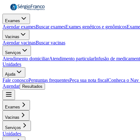
Exames
Agendar exames
Buscar exames
Exames genéticos e genômicos
Exame
Vacinas
Agendar vacinas
Buscar vacinas
Serviços
Atendimento domiciliar
Atendimento particular
Infusão de medicamen
Unidades
Ajuda
Fale conosco
Perguntas frequentes
Peça sua nota fiscal
Conheça o Nav
Agendar
Resultados
Exames
Vacinas
Serviços
Unidades