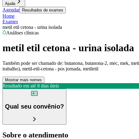
Ajuda
Agendar
Resultados de exames
Home
Exames
metil etil cetona - urina isolada
Análises clínicas
metil etil cetona - urina isolada
Também pode ser chamado de:
butanona, butanona-2, mec, mek, metil e
trabalho), metil-etil-cetona - pos jornada, metiletil
Mostrar mais nomes
Resultado em até
8 dias úteis
Qual seu convênio?
Sobre o atendimento