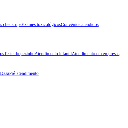
s check-ups
Exames toxicológicos
Convênios atendidos
tos
Teste do pezinho
Atendimento infantil
Atendimento em empresas
 Dasa
Pré-atendimento