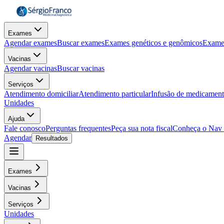
Exames
Agendar exames
Buscar exames
Exames genéticos e genômicos
Exame
Vacinas
Agendar vacinas
Buscar vacinas
Serviços
Atendimento domiciliar
Atendimento particular
Infusão de medicamen
Unidades
Ajuda
Fale conosco
Perguntas frequentes
Peça sua nota fiscal
Conheça o Nav
Agendar
Resultados
Exames
Vacinas
Serviços
Unidades