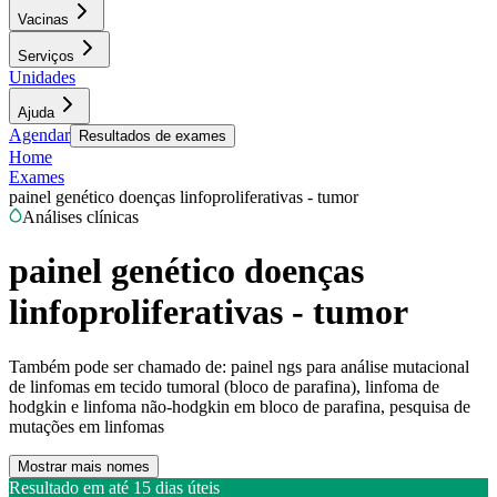
Vacinas
Serviços
Unidades
Ajuda
Agendar
Resultados de exames
Home
Exames
painel genético doenças linfoproliferativas - tumor
Análises clínicas
painel genético doenças
linfoproliferativas - tumor
Também pode ser chamado de:
painel ngs para análise mutacional
de linfomas em tecido tumoral (bloco de parafina), linfoma de
hodgkin e linfoma não-hodgkin em bloco de parafina, pesquisa de
mutações em linfomas
Mostrar mais nomes
Resultado em até
15 dias úteis