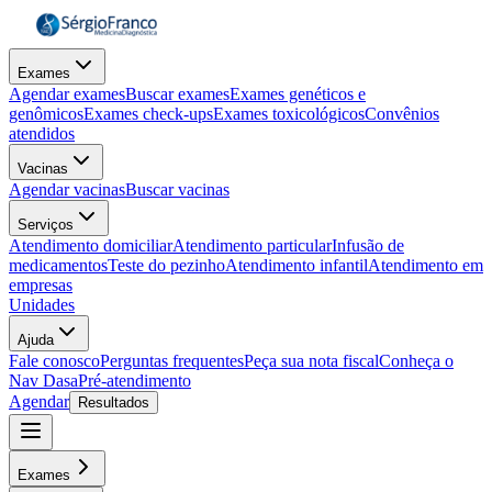
Exames
Agendar exames
Buscar exames
Exames genéticos e
genômicos
Exames check-ups
Exames toxicológicos
Convênios
atendidos
Vacinas
Agendar vacinas
Buscar vacinas
Serviços
Atendimento domiciliar
Atendimento particular
Infusão de
medicamentos
Teste do pezinho
Atendimento infantil
Atendimento em
empresas
Unidades
Ajuda
Fale conosco
Perguntas frequentes
Peça sua nota fiscal
Conheça o
Nav Dasa
Pré-atendimento
Agendar
Resultados
Exames