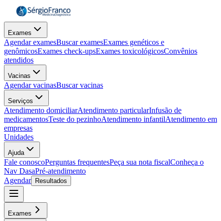
Exames
Agendar exames
Buscar exames
Exames genéticos e
genômicos
Exames check-ups
Exames toxicológicos
Convênios
atendidos
Vacinas
Agendar vacinas
Buscar vacinas
Serviços
Atendimento domiciliar
Atendimento particular
Infusão de
medicamentos
Teste do pezinho
Atendimento infantil
Atendimento em
empresas
Unidades
Ajuda
Fale conosco
Perguntas frequentes
Peça sua nota fiscal
Conheça o
Nav Dasa
Pré-atendimento
Agendar
Resultados
Exames