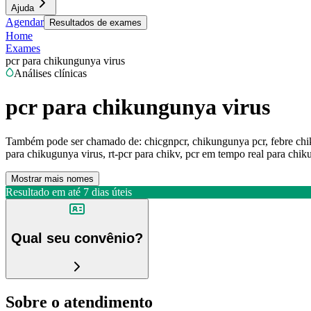
Ajuda
Agendar
Resultados de exames
Home
Exames
pcr para chikungunya virus
Análises clínicas
pcr para chikungunya virus
Também pode ser chamado de:
chicgnpcr, chikungunya pcr, febre chi
para chikugunya virus, rt-pcr para chikv, pcr em tempo real para chi
Mostrar mais nomes
Resultado em até
7 dias úteis
Qual seu convênio?
Sobre o atendimento