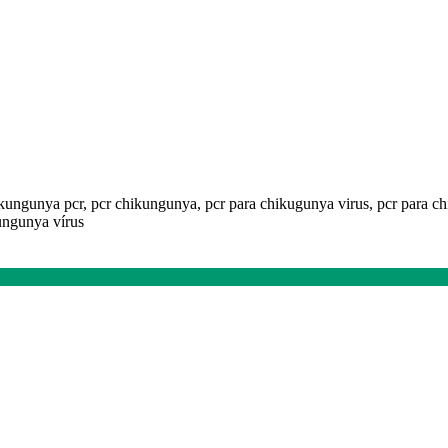
kungunya pcr, pcr chikungunya, pcr para chikugunya virus, pcr para chi
kungunya vírus