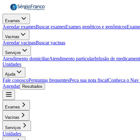
Exames
Agendar exames
Buscar exames
Exames genéticos e genômicos
Exame
Vacinas
Agendar vacinas
Buscar vacinas
Serviços
Atendimento domiciliar
Atendimento particular
Infusão de medicamen
Unidades
Ajuda
Fale conosco
Perguntas frequentes
Peça sua nota fiscal
Conheça o Nav
Agendar
Resultados
Exames
Vacinas
Serviços
Unidades