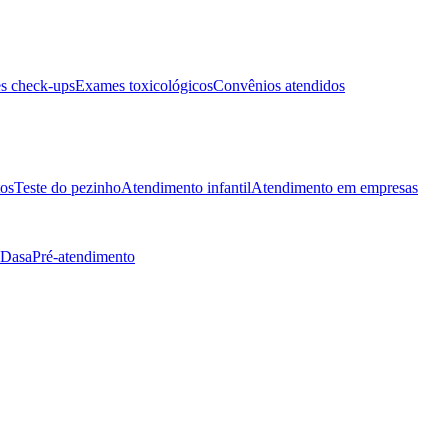
s check-ups
Exames toxicológicos
Convênios atendidos
tos
Teste do pezinho
Atendimento infantil
Atendimento em empresas
 Dasa
Pré-atendimento