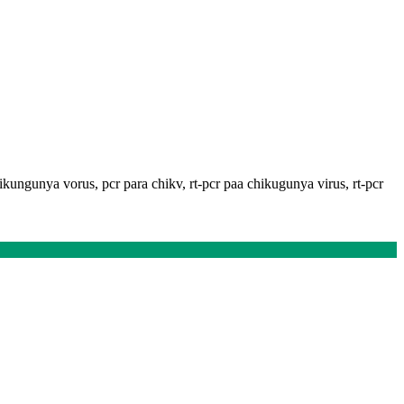
kungunya vorus, pcr para chikv, rt-pcr paa chikugunya virus, rt-pcr