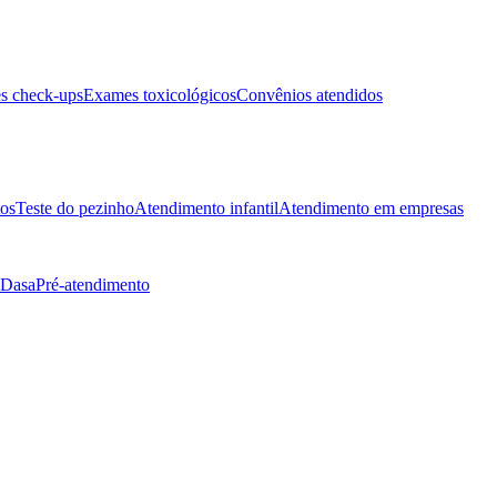
s check-ups
Exames toxicológicos
Convênios atendidos
tos
Teste do pezinho
Atendimento infantil
Atendimento em empresas
 Dasa
Pré-atendimento