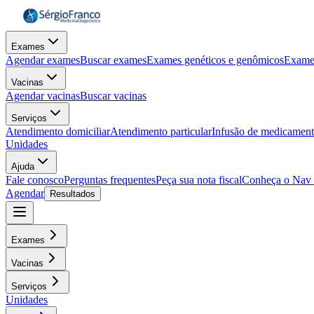
Exames
Agendar exames
Buscar exames
Exames genéticos e genômicos
Exame
Vacinas
Agendar vacinas
Buscar vacinas
Serviços
Atendimento domiciliar
Atendimento particular
Infusão de medicamen
Unidades
Ajuda
Fale conosco
Perguntas frequentes
Peça sua nota fiscal
Conheça o Nav
Agendar
Resultados
Exames
Vacinas
Serviços
Unidades