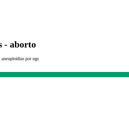
s - aborto
e aneuploidias por ngs