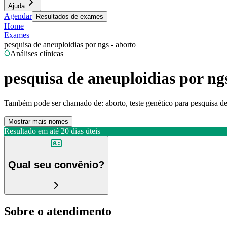
Ajuda
Agendar
Resultados de exames
Home
Exames
pesquisa de aneuploidias por ngs - aborto
Análises clínicas
pesquisa de aneuploidias por ng
Também pode ser chamado de:
aborto, teste genético para pesquisa d
Mostrar mais nomes
Resultado em até
20 dias úteis
Qual seu convênio?
Sobre o atendimento