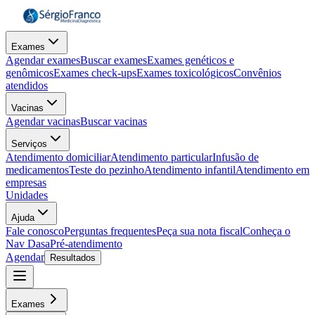
Exames
Agendar exames
Buscar exames
Exames genéticos e
genômicos
Exames check-ups
Exames toxicológicos
Convênios
atendidos
Vacinas
Agendar vacinas
Buscar vacinas
Serviços
Atendimento domiciliar
Atendimento particular
Infusão de
medicamentos
Teste do pezinho
Atendimento infantil
Atendimento em
empresas
Unidades
Ajuda
Fale conosco
Perguntas frequentes
Peça sua nota fiscal
Conheça o
Nav Dasa
Pré-atendimento
Agendar
Resultados
Exames