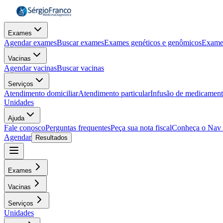
Exames
Agendar exames
Buscar exames
Exames genéticos e genômicos
Exame
Vacinas
Agendar vacinas
Buscar vacinas
Serviços
Atendimento domiciliar
Atendimento particular
Infusão de medicamen
Unidades
Ajuda
Fale conosco
Perguntas frequentes
Peça sua nota fiscal
Conheça o Nav
Agendar
Resultados
Exames
Vacinas
Serviços
Unidades