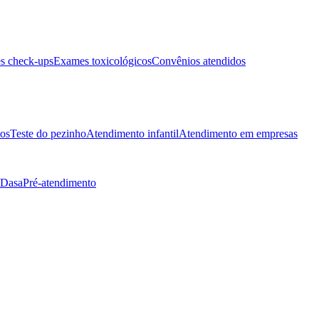
s check-ups
Exames toxicológicos
Convênios atendidos
tos
Teste do pezinho
Atendimento infantil
Atendimento em empresas
 Dasa
Pré-atendimento