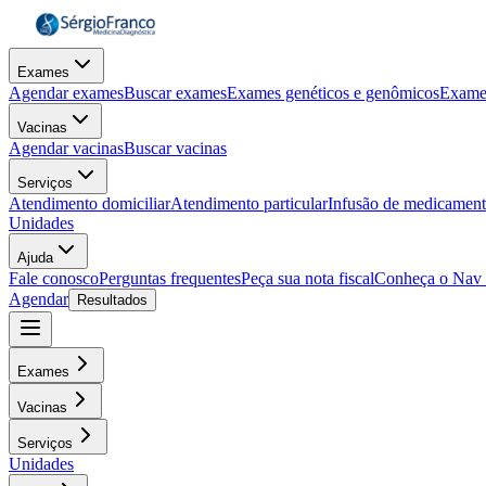
Exames
Agendar exames
Buscar exames
Exames genéticos e genômicos
Exame
Vacinas
Agendar vacinas
Buscar vacinas
Serviços
Atendimento domiciliar
Atendimento particular
Infusão de medicamen
Unidades
Ajuda
Fale conosco
Perguntas frequentes
Peça sua nota fiscal
Conheça o Nav
Agendar
Resultados
Exames
Vacinas
Serviços
Unidades