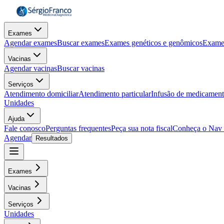
Exames
Agendar exames
Buscar exames
Exames genéticos e genômicos
Exame
Vacinas
Agendar vacinas
Buscar vacinas
Serviços
Atendimento domiciliar
Atendimento particular
Infusão de medicamen
Unidades
Ajuda
Fale conosco
Perguntas frequentes
Peça sua nota fiscal
Conheça o Nav
Agendar
Resultados
Exames
Vacinas
Serviços
Unidades