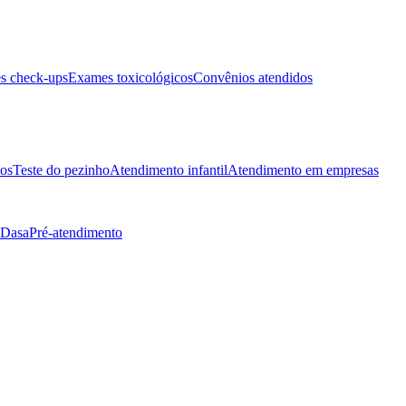
s check-ups
Exames toxicológicos
Convênios atendidos
tos
Teste do pezinho
Atendimento infantil
Atendimento em empresas
 Dasa
Pré-atendimento