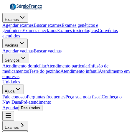
Exames
Agendar exames
Buscar exames
Exames genéticos e
genômicos
Exames check-ups
Exames toxicológicos
Convênios
atendidos
Vacinas
Agendar vacinas
Buscar vacinas
Serviços
Atendimento domiciliar
Atendimento particular
Infusão de
medicamentos
Teste do pezinho
Atendimento infantil
Atendimento em
empresas
Unidades
Ajuda
Fale conosco
Perguntas frequentes
Peça sua nota fiscal
Conheça o
Nav Dasa
Pré-atendimento
Agendar
Resultados
Exames