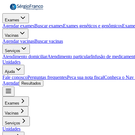
Exames
Agendar exames
Buscar exames
Exames genéticos e genômicos
Exame
Vacinas
Agendar vacinas
Buscar vacinas
Serviços
Atendimento domiciliar
Atendimento particular
Infusão de medicamen
Unidades
Ajuda
Fale conosco
Perguntas frequentes
Peça sua nota fiscal
Conheça o Nav
Agendar
Resultados
Exames
Vacinas
Serviços
Unidades