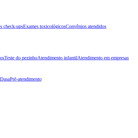
s check-ups
Exames toxicológicos
Convênios atendidos
tos
Teste do pezinho
Atendimento infantil
Atendimento em empresas
 Dasa
Pré-atendimento