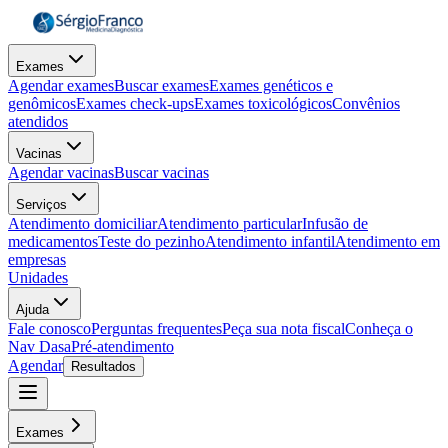
Exames
Agendar exames
Buscar exames
Exames genéticos e
genômicos
Exames check-ups
Exames toxicológicos
Convênios
atendidos
Vacinas
Agendar vacinas
Buscar vacinas
Serviços
Atendimento domiciliar
Atendimento particular
Infusão de
medicamentos
Teste do pezinho
Atendimento infantil
Atendimento em
empresas
Unidades
Ajuda
Fale conosco
Perguntas frequentes
Peça sua nota fiscal
Conheça o
Nav Dasa
Pré-atendimento
Agendar
Resultados
Exames