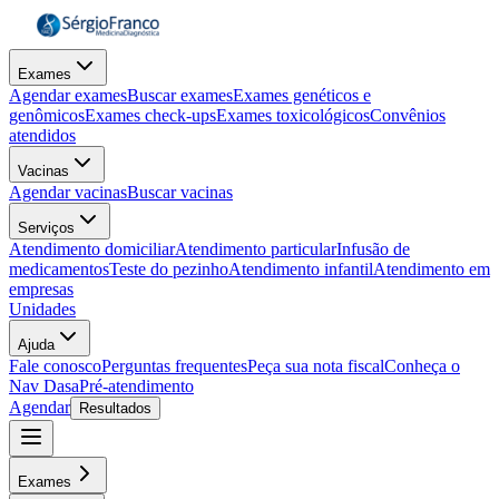
Exames
Agendar exames
Buscar exames
Exames genéticos e
genômicos
Exames check-ups
Exames toxicológicos
Convênios
atendidos
Vacinas
Agendar vacinas
Buscar vacinas
Serviços
Atendimento domiciliar
Atendimento particular
Infusão de
medicamentos
Teste do pezinho
Atendimento infantil
Atendimento em
empresas
Unidades
Ajuda
Fale conosco
Perguntas frequentes
Peça sua nota fiscal
Conheça o
Nav Dasa
Pré-atendimento
Agendar
Resultados
Exames