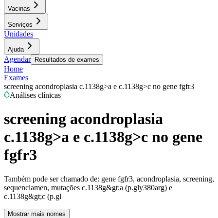
Vacinas
Serviços
Unidades
Ajuda
Agendar
Resultados de exames
Home
Exames
screening acondroplasia c.1138g>a e c.1138g>c no gene fgfr3
Análises clínicas
screening acondroplasia
c.1138g>a e c.1138g>c no gene
fgfr3
Também pode ser chamado de:
gene fgfr3, acondroplasia, screening,
sequenciamen, mutações c.1138g&gt;a (p.gly380arg) e
c.1138g&gt;c (p.gl
Mostrar mais nomes