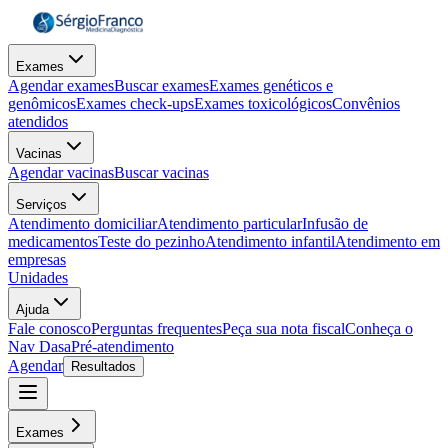
Exames
Agendar exames
Buscar exames
Exames genéticos e
genômicos
Exames check-ups
Exames toxicológicos
Convênios
atendidos
Vacinas
Agendar vacinas
Buscar vacinas
Serviços
Atendimento domiciliar
Atendimento particular
Infusão de
medicamentos
Teste do pezinho
Atendimento infantil
Atendimento em
empresas
Unidades
Ajuda
Fale conosco
Perguntas frequentes
Peça sua nota fiscal
Conheça o
Nav Dasa
Pré-atendimento
Agendar
Resultados
Exames