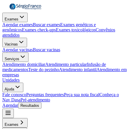
Exames
Agendar exames
Buscar exames
Exames genéticos e
genômicos
Exames check-ups
Exames toxicológicos
Convênios
atendidos
Vacinas
Agendar vacinas
Buscar vacinas
Serviços
Atendimento domiciliar
Atendimento particular
Infusão de
medicamentos
Teste do pezinho
Atendimento infantil
Atendimento em
empresas
Unidades
Ajuda
Fale conosco
Perguntas frequentes
Peça sua nota fiscal
Conheça o
Nav Dasa
Pré-atendimento
Agendar
Resultados
Exames