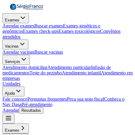
Exames
Agendar exames
Buscar exames
Exames genéticos e
genômicos
Exames check-ups
Exames toxicológicos
Convênios
atendidos
Vacinas
Agendar vacinas
Buscar vacinas
Serviços
Atendimento domiciliar
Atendimento particular
Infusão de
medicamentos
Teste do pezinho
Atendimento infantil
Atendimento em
empresas
Unidades
Ajuda
Fale conosco
Perguntas frequentes
Peça sua nota fiscal
Conheça o
Nav Dasa
Pré-atendimento
Agendar
Resultados
Exames