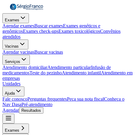
Exames
Agendar exames
Buscar exames
Exames genéticos e
genômicos
Exames check-ups
Exames toxicológicos
Convênios
atendidos
Vacinas
Agendar vacinas
Buscar vacinas
Serviços
Atendimento domiciliar
Atendimento particular
Infusão de
medicamentos
Teste do pezinho
Atendimento infantil
Atendimento em
empresas
Unidades
Ajuda
Fale conosco
Perguntas frequentes
Peça sua nota fiscal
Conheça o
Nav Dasa
Pré-atendimento
Agendar
Resultados
Exames