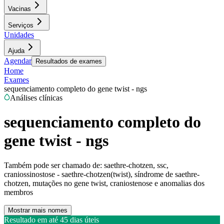
Vacinas
Serviços
Unidades
Ajuda
Agendar
Resultados de exames
Home
Exames
sequenciamento completo do gene twist - ngs
Análises clínicas
sequenciamento completo do
gene twist - ngs
Também pode ser chamado de:
saethre-chotzen, ssc,
craniossinostose - saethre-chotzen(twist), síndrome de saethre-
chotzen, mutações no gene twist, craniostenose e anomalias dos
membros
Mostrar mais nomes
Resultado em até
45 dias úteis