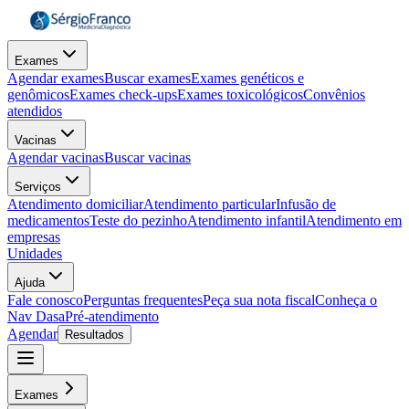
Exames
Agendar exames
Buscar exames
Exames genéticos e
genômicos
Exames check-ups
Exames toxicológicos
Convênios
atendidos
Vacinas
Agendar vacinas
Buscar vacinas
Serviços
Atendimento domiciliar
Atendimento particular
Infusão de
medicamentos
Teste do pezinho
Atendimento infantil
Atendimento em
empresas
Unidades
Ajuda
Fale conosco
Perguntas frequentes
Peça sua nota fiscal
Conheça o
Nav Dasa
Pré-atendimento
Agendar
Resultados
Exames