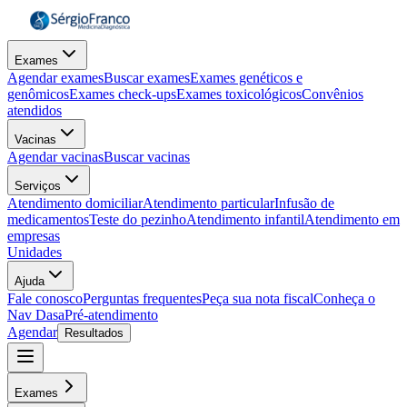
Exames
Agendar exames
Buscar exames
Exames genéticos e
genômicos
Exames check-ups
Exames toxicológicos
Convênios
atendidos
Vacinas
Agendar vacinas
Buscar vacinas
Serviços
Atendimento domiciliar
Atendimento particular
Infusão de
medicamentos
Teste do pezinho
Atendimento infantil
Atendimento em
empresas
Unidades
Ajuda
Fale conosco
Perguntas frequentes
Peça sua nota fiscal
Conheça o
Nav Dasa
Pré-atendimento
Agendar
Resultados
Exames