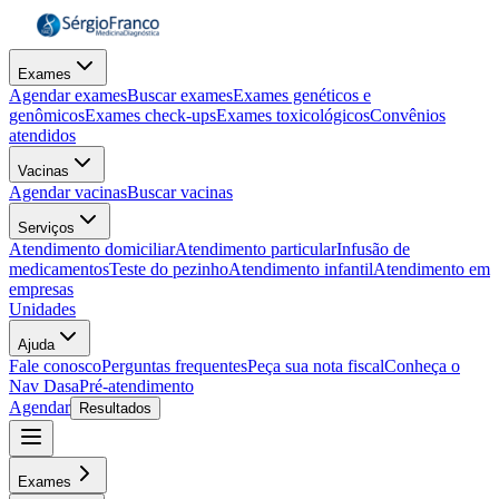
Exames
Agendar exames
Buscar exames
Exames genéticos e
genômicos
Exames check-ups
Exames toxicológicos
Convênios
atendidos
Vacinas
Agendar vacinas
Buscar vacinas
Serviços
Atendimento domiciliar
Atendimento particular
Infusão de
medicamentos
Teste do pezinho
Atendimento infantil
Atendimento em
empresas
Unidades
Ajuda
Fale conosco
Perguntas frequentes
Peça sua nota fiscal
Conheça o
Nav Dasa
Pré-atendimento
Agendar
Resultados
Exames