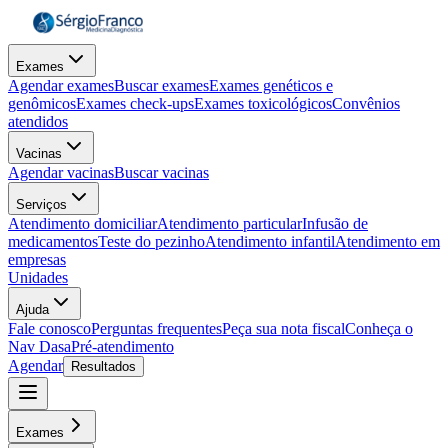
Exames
Agendar exames
Buscar exames
Exames genéticos e
genômicos
Exames check-ups
Exames toxicológicos
Convênios
atendidos
Vacinas
Agendar vacinas
Buscar vacinas
Serviços
Atendimento domiciliar
Atendimento particular
Infusão de
medicamentos
Teste do pezinho
Atendimento infantil
Atendimento em
empresas
Unidades
Ajuda
Fale conosco
Perguntas frequentes
Peça sua nota fiscal
Conheça o
Nav Dasa
Pré-atendimento
Agendar
Resultados
Exames